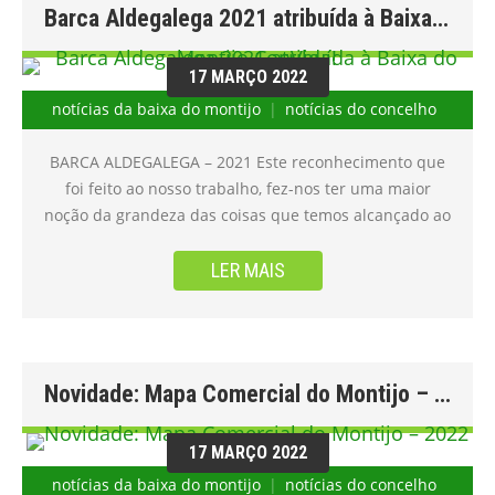
Barca Aldegalega 2021 atribuída à Baixa do Montijo ConVida!
17 MARÇO 2022
notícias da baixa do montijo
notícias do concelho
BARCA ALDEGALEGA – 2021 Este reconhecimento que
foi feito ao nosso trabalho, fez-nos ter uma maior
noção da grandeza das coisas que temos alcançado ao
longo destes últimos 4 anos. Que mesmo aos nossos
olhos nos parecem ser sempre insuficientes, mas que
LER MAIS
tais como as mais pequenas gotas de chuva … têm a
capacidade de juntas formarem os mais magníficos
lagos! A Comissão da Baixa nasceu de uma
necessidade que se fazia sentir entre empresários e
Novidade: Mapa Comercial do Montijo – 2022
lojistas da Baixa do Montijo que não se sentiam
representados ou mesmo protegidos pela Associação
17 MARÇO 2022
de Comerciantes existente. Somos perto de 230
lojistas e empresários, que juntos planificamos,
notícias da baixa do montijo
notícias do concelho