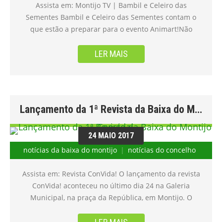
Assista em: Montijo TV | Bambil e Celeiro das
Sementes Bambil e Celeiro das Sementes contam o
que estão a preparar para o evento Animart!Não
percam!Aceda www.ideias.tv para assistir mais
conteúdos.Loja Bambil Cristina Fuste#montijotv
LER MAIS
#ideiastv #montijo #portugal #conteúdo #vídeo
Publicado por Ideias Indomáveis em Terça-feira, 13 de
Junho de 2017
Lançamento da 1ª Revista da Baixa do Montijo Convida!
24 MAIO 2017
notícias da baixa do montijo
notícias do concelho
Assista em: Revista ConVida! O lançamento da revista
ConVida! aconteceu no último dia 24 na Galeria
Municipal, na praça da República, em Montijo. O
projeto é da comissão de A Baixa do Montijo
ConVida.Estivemos no local e estas são algumas