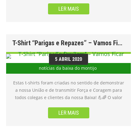
LER MAIS
T-Shirt “Parigas e Repazes” – Vamos Ficar Todos Bem!
5 ABRIL 2020
notícias da baixa do montijo
Estas t-shirts foram criadas no sentido de demonstrar
a nossa União e de transmitir Força e Coragem para
todos colegas e clientes da nossa Baixa! 💪🌈 O valor
que diferencia entre o valor da venda e o seu custo,
reverterá na totalidade para a manutenção do Site da
LER MAIS
Baixa, por forma a incentivar que mais lojistas o
integrem, possibilitando uma melhor divulgação de
todos o excelente comércio que compõe a Baixa do