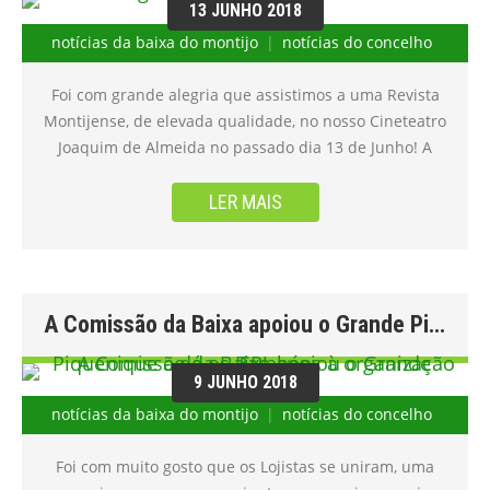
13 JUNHO 2018
notícias da baixa do montijo
notícias do concelho
Foi com grande alegria que assistimos a uma Revista
Montijense, de elevada qualidade, no nosso Cineteatro
Joaquim de Almeida no passado dia 13 de Junho! A
nossa prata da casa é de facto a nossa maior relíquia!
Damos os parabéns ao Grupo de Teatro Sem Limites
LER MAIS
da Universidade Sénior, tirando o chapéu ao Sr. João
Barbosa pela originalidade e magnifica encenação
desta Revista! Aproveitamos para agradecer de
coração e uma vez mais, a homenagem prestada à
A Comissão da Baixa apoiou o Grande Piquenique e dá os Parabéns à organização SP!
Comissão da Baixa do Montijo! <3
9 JUNHO 2018
notícias da baixa do montijo
notícias do concelho
Foi com muito gosto que os Lojistas se uniram, uma