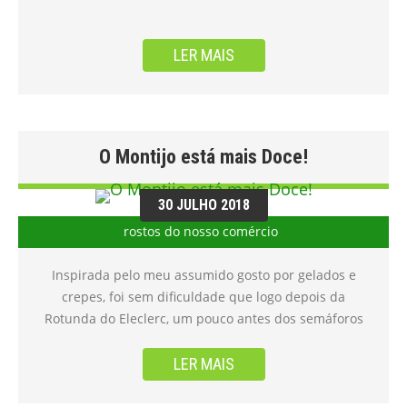
de encontros” e trazer novos públicos ao centro da
cidade, a Câmara convida Merche Romero para atuar
como DJ principal. Conheça toda a programação em:
LER MAIS
O Montijo está mais Doce!
30 JULHO 2018
rostos do nosso comércio
Inspirada pelo meu assumido gosto por gelados e
crepes, foi sem dificuldade que logo depois da
Rotunda do Eleclerc, um pouco antes dos semáforos
que dão para a Estrada Nova, que encontrei do meu
lado direito um novo espaço, que promete satisfazer
LER MAIS
até as almas menos gulosas! Assumo que foi 100
desCulpa para não voltar, que saboreei um dos