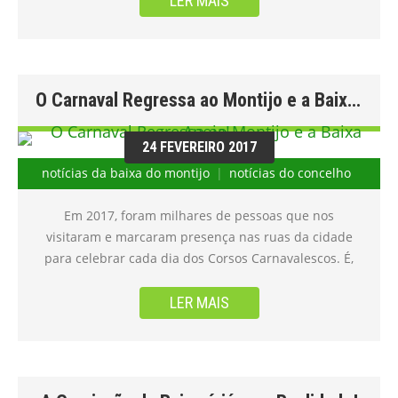
LER MAIS
imagens do evento.#ideiastv #ideiasindomaveis
#somosportugal #madeinmontijo #montijotv
#abaixadomontijo#convida #montijo Cristina Fuste
Tânia Melo Luis Saboia Publicado por Ideias
O Carnaval Regressa ao Montijo e a Baixa Apoia!
Indomáveis em Sexta-feira, 26 de Maio de 2017
24 FEVEREIRO 2017
notícias da baixa do montijo
notícias do concelho
Em 2017, foram milhares de pessoas que nos
visitaram e marcaram presença nas ruas da cidade
para celebrar cada dia dos Corsos Carnavalescos. É,
com orgulho, um Carnaval como nenhum outro na
região, de feições populares, sem muita exuberância e
LER MAIS
luxúria, mas com muita alegria e folia, num verdadeiro
espetáculo que vai ser animado por diversos carros
alegóricos e contará com a participação de mais de 1
500 foliões, de mais de 30 clubes, associações e