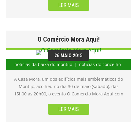
slogan: “Sozinhos vamos mais depressa, mas juntos
LER MAIS
vamos mais longe.” Fonte:
https://www.diariodaregiao.pt/2016/12/30/comerciantes-
da-baixa-do-montijo-querem-criar-associacao-os-
represente/
O Comércio Mora Aqui!
26 MAIO 2015
notícias da baixa do montijo
notícias do concelho
A Casa Mora, um dos edifícios mais emblemáticos do
Montijo, acolheu no dia 30 de maio (sábado), das
15h00 às 20h00, o evento O Comércio Mora Aqui com
objectivo de promover as marcas do comércio local. A
iniciativa promovida por um grupo de comerciantes
LER MAIS
teve, desde a primeira hora, o apoio da Câmara do
Montijo, sendo um excelente exemplo da política
municipal que tem vindo a ser desenvolvida de apoio