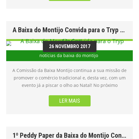
Baixa do Montijo fez o lançamento do cartão Entre
Nós, destinado aos próprios comerciantes, e entregou
a receita obtida com a venda dos calendários da Baixa
do Montijo às valências Abrir Caminhos e Sol dos
A Baixa do Montijo Convida para o Tryp Market!
Meninos, do Centro Social de São Pedro do Afonsoeiro.
Fonte: https://www.mun-
montijo.pt/frontoffice/pages/814?news_id=2922
26 NOVEMBRO 2017
notícias da baixa do montijo
A Comissão da Baixa Montijo continua a sua missão de
promover o comércio tradicional e, desta vez, com um
evento já a piscar o olho ao Natal! No próximo
domingo, 26 de novembro, o Tryp Market vai estar de
portas abertas, entre as 10h00 e as 19h00, no Tryp
LER MAIS
Montijo Parque Hotel. O Natal vai marcar a sua
presença no Tryp Market, numa perfeita simbiose com
os motivos florais que tão bem representam a cidade
do Montijo. Este é um evento onde pode a conhecer as
1º Peddy Paper da Baixa do Montijo ConVida
mais recentes coleções de mais de 50 marcas de