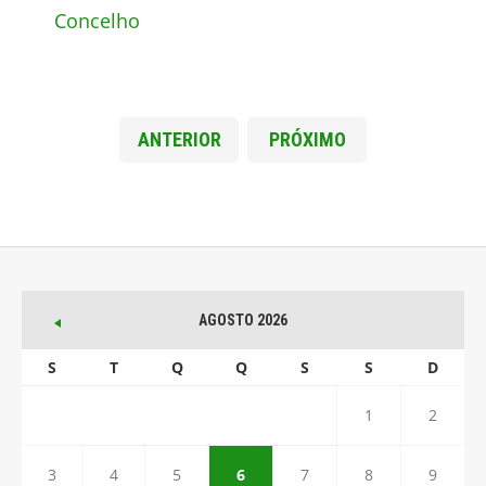
Concelho
ANTERIOR
PRÓXIMO
AGOSTO 2026
S
T
Q
Q
S
S
D
1
2
3
4
5
6
7
8
9