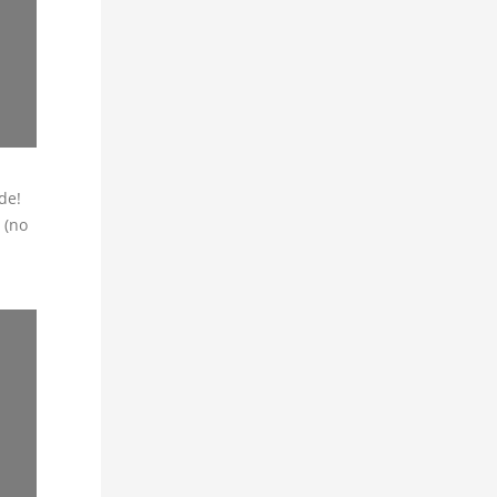
de!
 (no