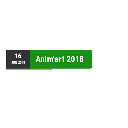
16
Anim’art 2018
JUN
2018