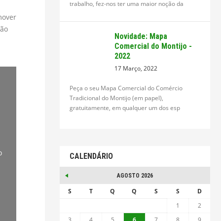
trabalho, fez-nos ter uma maior noção da
mover
ção
Novidade: Mapa
Comercial do Montijo -
2022
17 Março, 2022
Peça o seu Mapa Comercial do Comércio
Tradicional do Montijo (em papel),
gratuitamente, em qualquer um dos esp
o
CALENDÁRIO
AGOSTO 2026
S
T
Q
Q
S
S
D
1
2
3
4
5
6
7
8
9