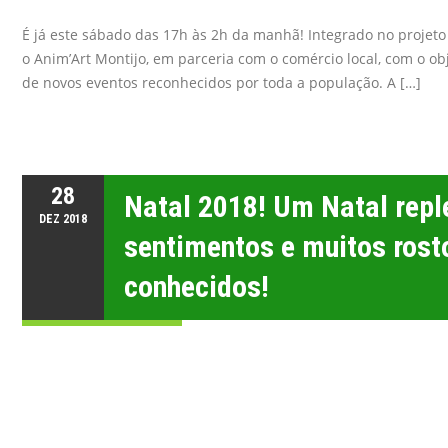
É já este sábado das 17h às 2h da manhã! Integrado no projet
o Anim’Art Montijo, em parceria com o comércio local, com o ob
de novos eventos reconhecidos por toda a população. A […]
28
Natal 2018! Um Natal repl
DEZ
2018
sentimentos e muitos rost
conhecidos!