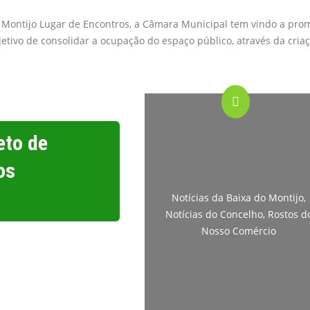
o Montijo Lugar de Encontros, a Câmara Municipal tem vindo a pro
jetivo de consolidar a ocupação do espaço público, através da cria
eto de
os
Notícias da Baixa do Montijo
,
Notícias do Concelho
,
Rostos d
Nosso Comércio