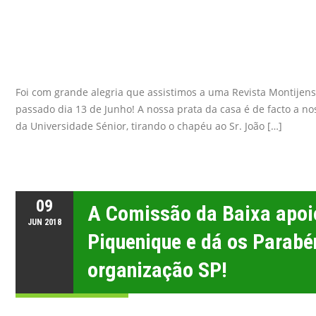
Foi com grande alegria que assistimos a uma Revista Montijen
passado dia 13 de Junho! A nossa prata da casa é de facto a n
da Universidade Sénior, tirando o chapéu ao Sr. João […]
09
A Comissão da Baixa apoi
JUN
2018
Piquenique e dá os Parabé
organização SP!