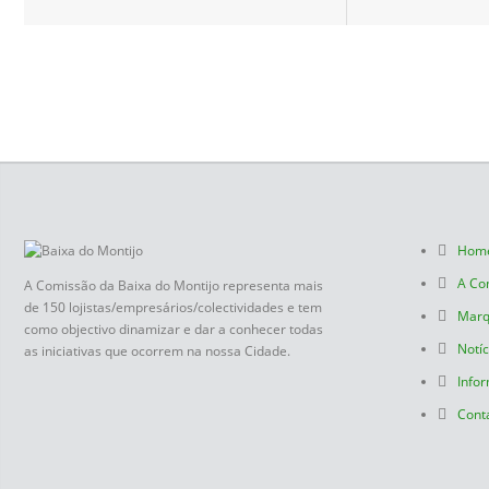
Hom
A Co
A Comissão da Baixa do Montijo representa mais
de 150 lojistas/empresários/colectividades e tem
Marq
como objectivo dinamizar e dar a conhecer todas
Notíc
as iniciativas que ocorrem na nossa Cidade.
Infor
Cont