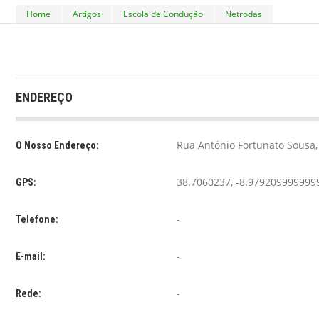
Home
Artigos
Escola de Condução
Netrodas
ENDEREÇO
Rua António Fortunato Sousa,
O Nosso Endereço:
38.7060237, -8.979209999999
GPS:
-
Telefone:
-
E-mail:
-
Rede: