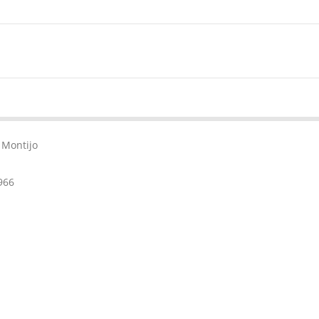
 Montijo
966