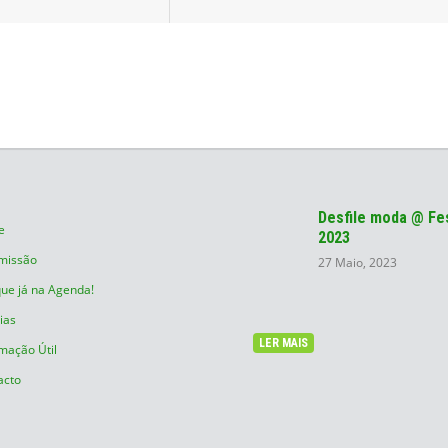
Desfile moda @ Fes
e
2023
missão
27 Maio, 2023
ue já na Agenda!
ias
LER MAIS
mação Útil
acto