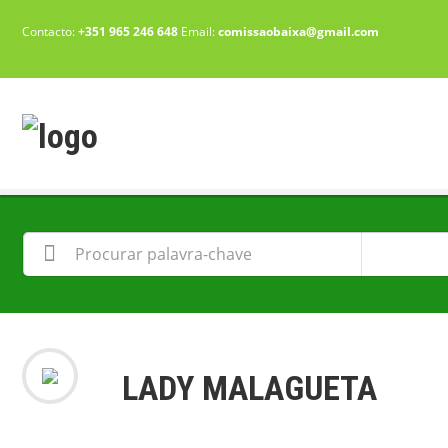
Contacto:
+351 965 246 648
Email:
comissaobaixa@gmail.com
LADY MALAGUETA