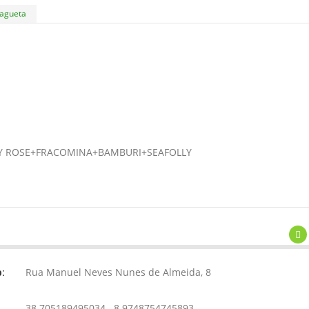
agueta
 ROSE+FRACOMINA+BAMBURI+SEAFOLLY
Rua Manuel Neves Nunes de Almeida, 8
:
38.705189495034, -8.9748754745893