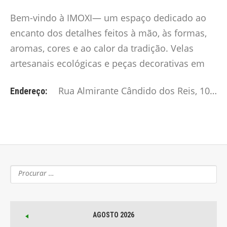
Bem-vindo à IMOXI— um espaço dedicado ao
encanto dos detalhes feitos à mão, às formas,
aromas, cores e ao calor da tradição. Velas
artesanais ecológicas e peças decorativas em
versátil moldagem de resina orgânica esperam
Rua Almirante Cândido dos Reis, 105 - Montijo
Endereço:
por ti. A nossa loja é…
AGOSTO 2026