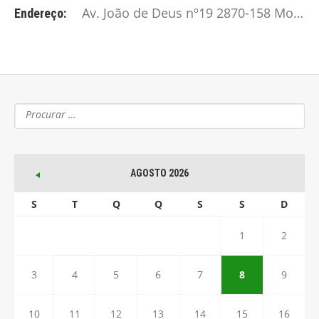
Av. João de Deus nº19 2870-158 Montijo
Endereço:
AGOSTO 2026
S
T
Q
Q
S
S
D
1
2
3
4
5
6
7
8
9
10
11
12
13
14
15
16